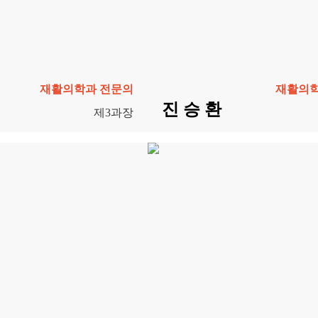
재활의학과 전문의
재활의학
진 승 환
제3과장