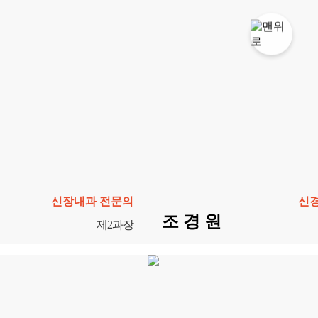
신장내과 전문의
신
조 경 원
제2과장