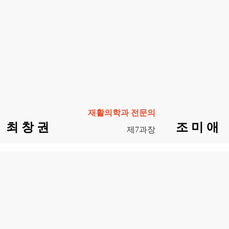
재활의학과 전문의
최 창 권
조 미 애
제7과장