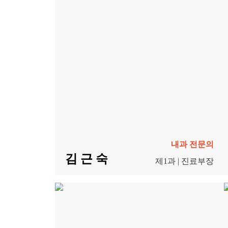
내과 전문의
김 근 숙
제1과 | 진료부장