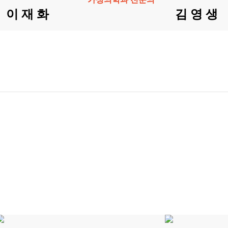
이 재 화
김 영 생