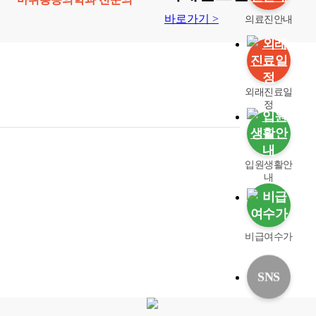
바로가기
>
의료진안내
외래진료일
정
입원생활안
내
비급여수가
SNS