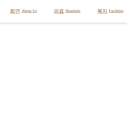
희연
의료
복지
About Us
Hospitals
Facilities