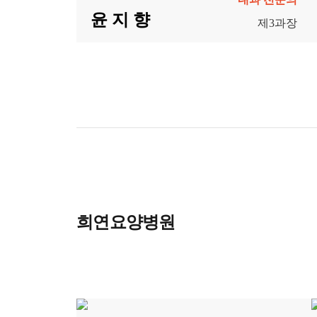
윤 지 향
제3과장
희연요양병원