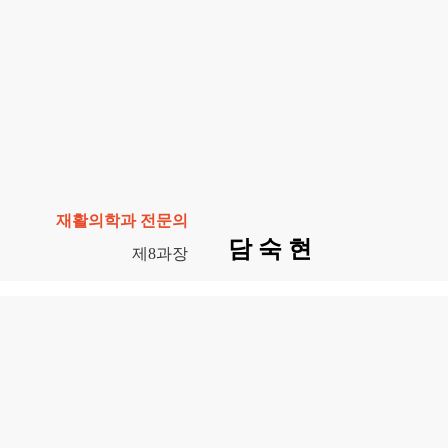
재활의학과 전문의
담 숙 현
제8과장