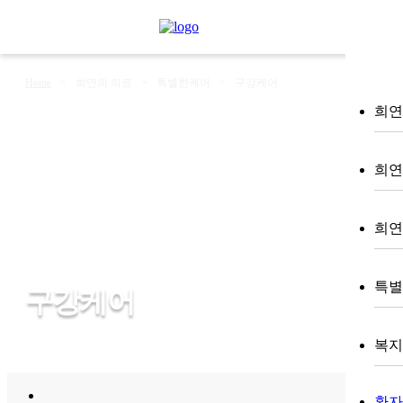
Home
>
희연의 의료
>
특별한케어
>
구강케어
희연 
희연
희연
특별
구강케어
복지 (
환자