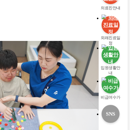
의료진안내
외래진료일
정
입원생활안
내
비급여수가
SNS